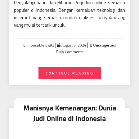
Penyalahgunaan dan Hiburan Perjudian online semakin
populer di Indonesia. Dengan kemajuan teknologi dan
internet yang semakin mudah diakses, banyak orang
yang mulai tertarik untuk…
impossibleibis93
August 3, 2024
Uncategorized
No Comments
CONTINUE READING
Manisnya Kemenangan: Dunia
Judi Online di Indonesia