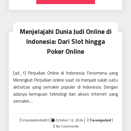
Menjelajahi Dunia Judi Online di
Indonesia: Dari Slot hingga
Poker Online
[ad_1] Perjudian Online di Indonesia: Fenomena yang
Meningkat Perjudian online saat ini menjadi salah satu
aktivitas yang semakin populer di Indonesia. Dengan
adanya kemajuan teknologi dan akses internet yang
semakin…
impossibleibis93
October 12, 2024
Uncategorized
No Comments