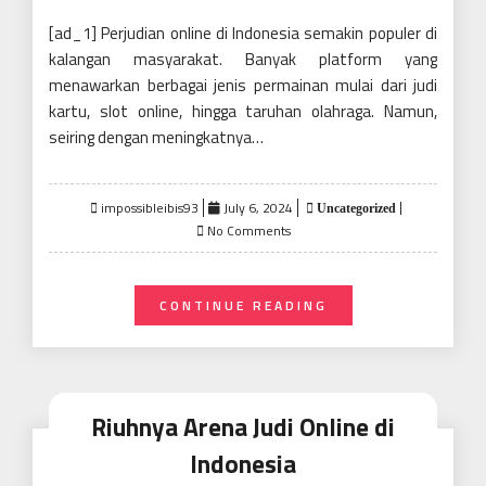
[ad_1] Perjudian online di Indonesia semakin populer di
kalangan masyarakat. Banyak platform yang
menawarkan berbagai jenis permainan mulai dari judi
kartu, slot online, hingga taruhan olahraga. Namun,
seiring dengan meningkatnya…
impossibleibis93
July 6, 2024
Uncategorized
No Comments
CONTINUE READING
Riuhnya Arena Judi Online di
Indonesia