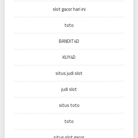
slot gacor hari ini
toto
BANDIT4D
KUY4D
situs judi slot
judi slot
situs toto
toto
situs slot gacor