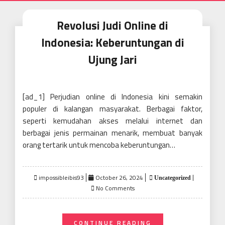
Revolusi Judi Online di
Indonesia: Keberuntungan di
Ujung Jari
[ad_1] Perjudian online di Indonesia kini semakin
populer di kalangan masyarakat. Berbagai faktor,
seperti kemudahan akses melalui internet dan
berbagai jenis permainan menarik, membuat banyak
orang tertarik untuk mencoba keberuntungan…
impossibleibis93
October 26, 2024
Uncategorized
No Comments
CONTINUE READING